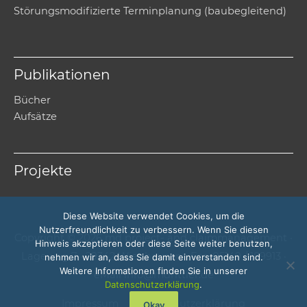
Störungsmodifizierte Terminplanung (baubegleitend)
Publikationen
Bücher
Aufsätze
Projekte
Diese Website verwendet Cookies, um die
Nutzerfreundlichkeit zu verbessern. Wenn Sie diesen
Copyright © 2026 md project- and claimmanagement ·
Hinweis akzeptieren oder diese Seite weiter benutzen,
Lageweg 7 · 29342 Wienhausen · Fon 05149 / 189913 ·
nehmen wir an, dass Sie damit einverstanden sind.
Weitere Informationen finden Sie in unserer
eMail info@mdrittler.de
Datenschutzerklärung
.
Impressum
Datenschutzerklärung
Okay