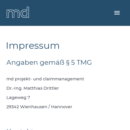
Zum
Startseite
»
Inhalt
Hau
springen
dr. matthias drittler
project- and claimmanagement
Impressum
Angaben gemäß § 5 TMG
md projekt- und claimmanagement
Dr.-Ing. Matthias Drittler
Lageweg 7
29342 Wienhausen / Hannover