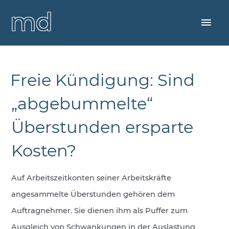
Zum
Startseite
Publikationen
Aufsätze
»
»
»
Inhalt
Hau
springen
dr. matthias drittler
project- and claimmanagement
Freie Kündigung: Sind
„abgebummelte“
Überstunden ersparte
Kosten?
Auf Arbeitszeitkonten seiner Arbeitskräfte
angesammelte Überstunden gehören dem
Auftragnehmer. Sie dienen ihm als Puffer zum
Ausgleich von Schwankungen in der Auslastung