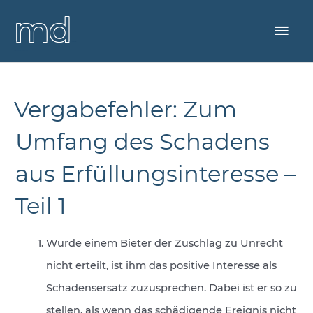
Zum
Startseite
Publikationen
Aufsätze
»
»
»
Inhalt
Hau
springen
dr. matthias drittler
project- and claimmanagement
Vergabefehler: Zum
Umfang des Schadens
aus Erfüllungsinteresse –
Teil 1
Wurde einem Bieter der Zuschlag zu Unrecht
nicht erteilt, ist ihm das positive Interesse als
Schadensersatz zuzusprechen. Dabei ist er so zu
stellen, als wenn das schädigende Ereignis nicht