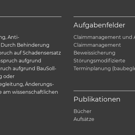
Aufgabenfelder
g, Anti-
Claimmanagement und A
. Durch Behinderung
Claimmanagement
pruch auf Schadensersatz
Beweissicherung
nspruch aufgrund
Störungsmodifizierte
ruch aufgrund BauSoll-
Terminplanung (baubegl
g oder
egleitung, Änderungs-
e am wissenschaftlichen
Publikationen
Bücher
Aufsätze