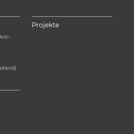
Projekte
nti-
eitend)